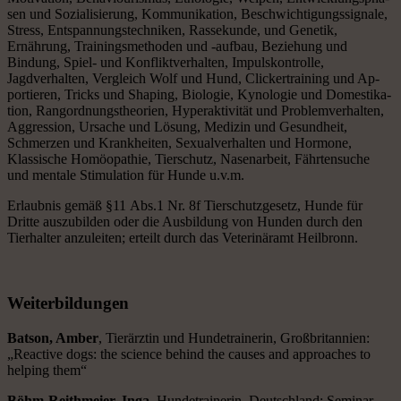
sen und Sozialisierung, Kommunikation, Beschwichtigungssignale,
Stress, Entspannungstechniken, Rasse­kunde, und Genetik,
Ernährung, Trainingsmethoden und -aufbau, Beziehung und
Bindung, Spiel- und Konfliktverhalten, Impulskontrolle,
Jagdverhalten, Vergleich Wolf und Hund, Clickertraining und Ap­
por­tie­ren, Tricks und Shaping, Biologie, Kynologie und Do­me­sti­ka­
tion, Rangordnungstheorien, Hyper­ak­ti­vi­tät und Pro­blem­ver­hal­ten,
Ag­gres­sion, Ursache und Lösung, Medizin und Gesundheit,
Schmerzen und Krankheiten, Sexualverhalten und Hormone,
Klassische Homöopathie, Tierschutz, Nasenarbeit, Fähr­ten­suche
und mentale Stimulation für Hunde u.v.m.
Erlaubnis gemäß §11 Abs.1 Nr. 8f Tierschutzgesetz, Hunde für
Dritte auszubilden oder die Ausbildung von Hunden durch den
Tierhalter an­zu­lei­ten; erteilt durch das Veterinäramt Heilbronn.
Weiterbildungen
Batson, Amber
, Tierärztin und Hundetrainerin, Großbritannien:
„Reactive dogs: the science behind the causes and approaches to
helping them“
Böhm-Reithmeier, Inga
, Hundetrainerin, Deutschland: Seminar