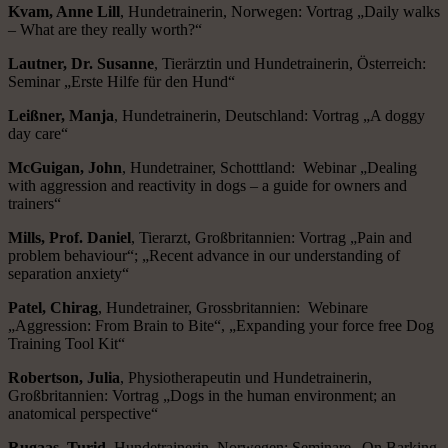
Kvam, Anne Lill
, Hundetrainerin, Norwegen: Vortrag „Daily walks
– What are they really worth?“
Lautner, Dr. Susanne
, Tierärztin und Hundetrainerin, Österreich:
Seminar „Erste Hilfe für den Hund“
Leißner, Manja
, Hundetrainerin, Deutschland: Vortrag „A doggy
day care“
McGuigan, John
, Hundetrainer, Schotttland: Webinar „Dealing
with aggression and reactivity in dogs – a guide for owners and
trainers“
Mills, Prof. Daniel
, Tierarzt, Großbritannien: Vortrag „Pain and
problem behaviour“; „Recent advance in our understanding of
separation anxiety“
Patel, Chirag
, Hundetrainer, Grossbritannien: Webinare
„Aggression: From Brain to Bite“, „Expanding your force free Dog
Training Tool Kit“
Robertson,
Julia
, Physiotherapeutin und Hundetrainerin,
Großbritannien: Vortrag „Dogs in the human environment; an
anatomical perspective“
Rugaas, Turid
, Hundetrainerin, Norwegen: Seminare „On Barking