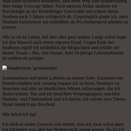
Man kann sicherlich behaupten, dass mein Weg zum Hundetraining
über einige Umwege führte: Nach meinem Abitur studierte ich
Psychologie an der Heidelberger Universität und schloss dieses
Studium nach 3 Jahren er­folg­reich ab. Ursprünglich plante ich, mein
Studium fortzusetzen um schließlich als Psychotherapeut arbeiten zu
können.
Wie so oft im Leben, lief aber alles ganz anders: Lange schon hegte
ich den Wunsch nach einem eigenen Hund. Gegen Ende des
Studiums ergriff ich schließlich die Möglichkeit und erfüllte mir
diesen Traum – Sita, eine braune, bald 14-jährige Labradorhündin
ist seitdem als pelziger
Sonnenschein und tollste Lehrerin an meiner Seite. Fasziniert von
Hunde­ver­hal­ten und -training begann ich zu lesen, Seminare zu
besuchen und alles an hündischem Wissen aufzusaugen, das ich
finden konnte. Sita und ich besuchten Welpengruppen, machten
Dummy- und Fährtenarbeit und ich dachte, ich wüsste zum Thema
Hund ziemlich gut Bescheid.
Wie falsch ich lag!
Ich stieß an meine Grenzen und merkte, dass ich zwar schon ganz
gut informiert war, aber bei Weitem nicht genug wusste. So las ich