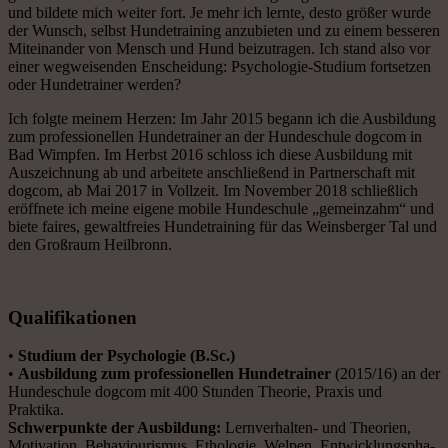
und bildete mich weiter fort. Je mehr ich lernte, desto größer wurde
der Wunsch, selbst Hundetraining anzubieten und zu einem besseren
Miteinander von Mensch und Hund beizutragen. Ich stand also vor
einer wegweisenden Enscheidung: Psychologie-Studium fortsetzen
oder Hundetrainer werden?
Ich folgte meinem Herzen: Im Jahr 2015 begann ich die Ausbildung
zum professionellen Hundetrainer an der Hundeschule dogcom in
Bad Wimpfen. Im Herbst 2016 schloss ich diese Ausbildung mit
Auszeichnung ab und arbeitete anschließend in Part­ner­schaft mit
dogcom, ab Mai 2017 in Vollzeit. Im November 2018 schließlich
eröffnete ich meine eigene mobile Hundeschule „gemeinzahm“ und
biete faires, gewaltfreies Hundetraining für das Weinsberger Tal und
den Groß­raum Heilbronn.
Qualifikationen
•
Studium der Psychologie (B.Sc.)
•
Ausbildung zum professionellen Hundetrainer
(2015/16) an der
Hundeschule dogcom mit 400 Stunden Theorie, Praxis und
Praktika.
Schwerpunkte der Ausbildung:
Lernverhalten- und Theorien,
Motivation, Behaviourismus, Etho­lo­gie, Welpen, Ent­wick­lungs­pha­