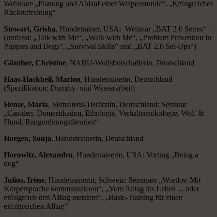
Webinare „Planung und Ablauf einer Welpenstunde“, „Erfolgreiches
Rückruftraining“
Stewart, Grisha
, Hundetrainer, USA: Webinar „BAT 2.0 Series“
(umfasst: „Talk with Me“, „Walk with Me“, „Problem Prevention in
Puppies and Dogs“, „Survival Skills“ und „BAT 2.0 Set-Ups“)
Günther, Christine
, NABU-Wolfsbotschafterin, Deutschland
Haas-Hackbeil, Marion
, Hundetrainerin, Deutschland
(Spezifikation: Dummy- und Wasserarbeit)
Hense, Maria
, Verhaltens-Tierärztin, Deutschland: Seminar
„Caniden, Domestikation, Ethologie, Verhaltensökologie, Wolf &
Hund, Rangordnungstheorien“
Hoegen, Sonja
, Hundetrainerin, Deutschland
Horowitz, Alexandra
, Hundetrainerin, USA: Vortrag „Being a
dog“
Julius, Irène
, Hundetrainerin, Schweiz: Seminare „Wortlos: Mit
Körpersprache kommunizieren“, „Vom Alltag ins Leben… oder
erfolgreich den Alltag meistern“, „Basic-Training für einen
erfolgreichen Alltag“