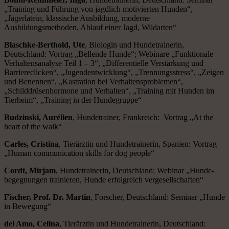
„Training und Führung von jagdlich motivierten Hunden“,
„Jägerlatein, klassische Ausbildung, moderne
Ausbildungsmethoden, Ablauf einer Jagd, Wildarten“
Blaschke-Berthold, Ute
, Biologin und Hundetrainerin,
Deutschland: Vortrag „Bellende Hunde“; Webinare „Funktionale
Verhaltensanalyse Teil 1 – 3“, „Differentielle Verstärkung und
Barriereclicken“, „Jugendentwicklung“, „Trennungsstress“, „Zeigen
und Benennen“, „Kastration bei Ver­hal­tens­pro­ble­men“,
„Schilddrüsenhormone und Verhalten“, „Training mit Hunden im
Tierheim“, „Training in der Hundegruppe“
Budzinski, Aurélien
, Hundetrainer, Frankreich: Vortrag „At the
heart of the walk“
Carles, Cristina
, Tierärztin und Hundetrainerin, Spanien: Vortrag
„Human communication skills for dog people“
Cordt, Mirjam
, Hundetrainerin, Deutschland: Webinar „Hunde­
begegnungen trainieren, Hunde erfolgreich vergesellschaften“
Fischer, Prof. Dr. Martin
, Forscher, Deutschland: Seminar „Hunde
in Bewegung“
del Amo, Celina
, Tierärztin und Hundetrainerin, Deutschland: