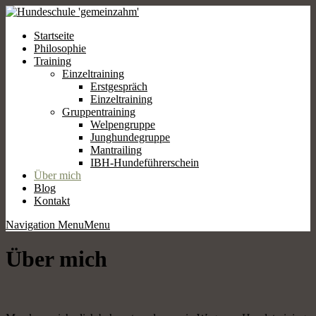
Startseite
Philosophie
Training
Einzeltraining
Erstgespräch
Einzeltraining
Gruppentraining
Welpengruppe
Junghundegruppe
Mantrailing
IBH-Hundeführerschein
Über mich
Blog
Kontakt
Navigation Menu
Menu
Über mich